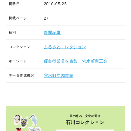
2010-05-25
掲載日
27
掲載ページ
新聞記事
種別
ふるさとコレクション
コレクション
優良従業員を表彰
穴水町商工会
キーワード
穴水町立図書館
データ作成機関
里の恵み、文化の香り
石川コレクション