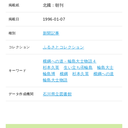
北國：朝刊
掲載紙
1996-01-07
掲載日
新聞記事
種別
ふるさとコレクション
コレクション
横綱への道－輪島大士物語４
杉本久英
生い立ち④輪島
輪島大士
キーワード
輪島博
横綱
杉本久英
横綱への道
輪島大士物語
石川県立図書館
データ作成機関