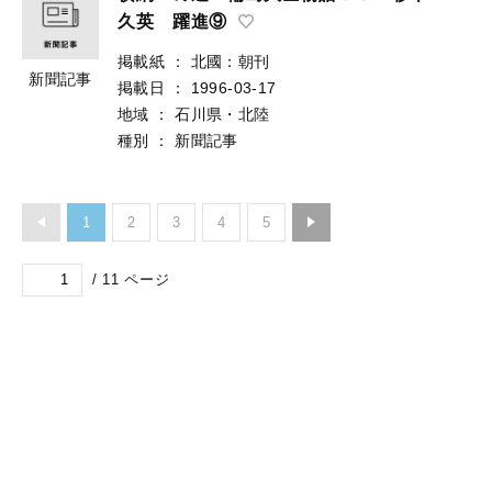
久英 躍進⑨
掲載紙
：
北國：朝刊
新聞記事
掲載日
：
1996-03-17
地域
：
石川県・北陸
種別
：
新聞記事
1
2
3
4
5
/
11
ページ