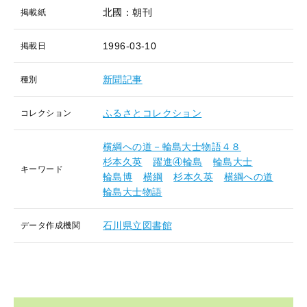
北國：朝刊
掲載紙
1996-03-10
掲載日
新聞記事
種別
ふるさとコレクション
コレクション
横綱への道－輪島大士物語４８
杉本久英
躍進④輪島
輪島大士
キーワード
輪島博
横綱
杉本久英
横綱への道
輪島大士物語
石川県立図書館
データ作成機関