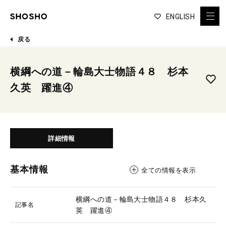
ENGLISH
戻る
横綱への道－輪島大士物語４８ 杉本
久英 躍進④
詳細情報
基本情報
全ての情報を表示
横綱への道－輪島大士物語４８ 杉本久
記事名
英 躍進④