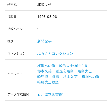
北國：朝刊
掲載紙
1996-03-06
掲載日
9
掲載ページ
新聞記事
種別
ふるさとコレクション
コレクション
横綱への道－輪島大士物語４６
杉本久英
躍進②輪島
輪島大士
キーワード
輪島博
横綱
杉本久英
横綱への道
輪島大士物語
石川県立図書館
データ作成機関