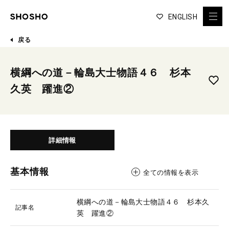
ENGLISH
戻る
横綱への道－輪島大士物語４６ 杉本
久英 躍進②
詳細情報
基本情報
全ての情報を表示
横綱への道－輪島大士物語４６ 杉本久
記事名
英 躍進②