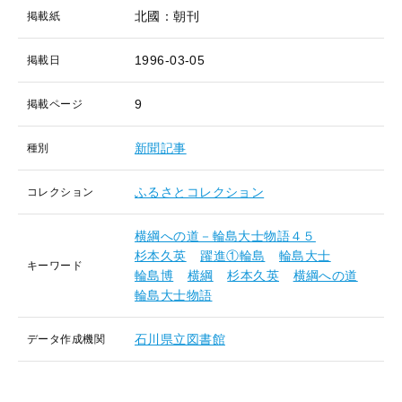
北國：朝刊
掲載紙
1996-03-05
掲載日
9
掲載ページ
新聞記事
種別
ふるさとコレクション
コレクション
横綱への道－輪島大士物語４５
杉本久英
躍進①輪島
輪島大士
キーワード
輪島博
横綱
杉本久英
横綱への道
輪島大士物語
石川県立図書館
データ作成機関