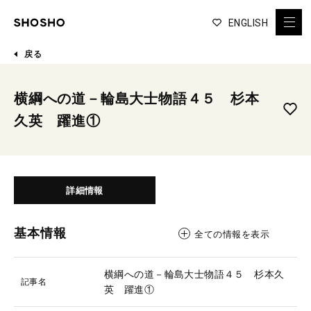
ENGLISH
戻る
横綱への道－輪島大士物語４５ 杉本
久英 躍進①
詳細情報
基本情報
全ての情報を表示
横綱への道－輪島大士物語４５ 杉本久
記事名
英 躍進①