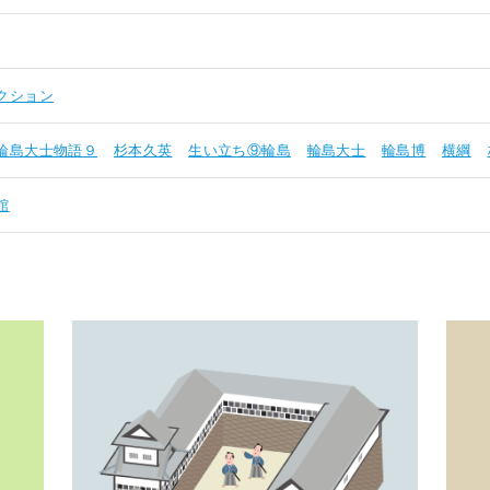
クション
輪島大士物語９
杉本久英
生い立ち⑨輪島
輪島大士
輪島博
横綱
館