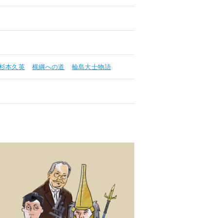
杉本久英
横綱への道
輪島大士物語