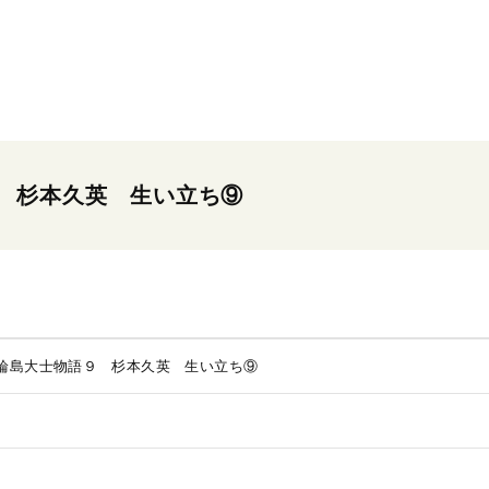
 杉本久英 生い立ち⑨
輪島大士物語９ 杉本久英 生い立ち⑨