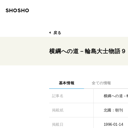
戻る
横綱への道－輪島大士物語９
基本情報
全ての情報
記事名
横綱への道－
掲載紙
北國：朝刊
掲載日
1996-01-14