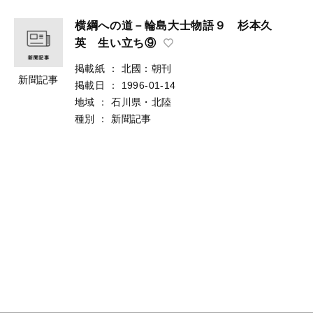
横綱への道－輪島大士物語９ 杉本久
英 生い立ち⑨
掲載紙
：
北國：朝刊
新聞記事
掲載日
：
1996-01-14
地域
：
石川県・北陸
種別
：
新聞記事