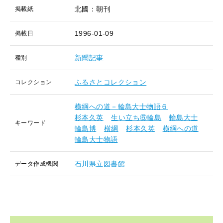
北國：朝刊
掲載紙
1996-01-09
掲載日
新聞記事
種別
ふるさとコレクション
コレクション
横綱への道－輪島大士物語６
杉本久英
生い立ち⑥輪島
輪島大士
キーワード
輪島博
横綱
杉本久英
横綱への道
輪島大士物語
石川県立図書館
データ作成機関