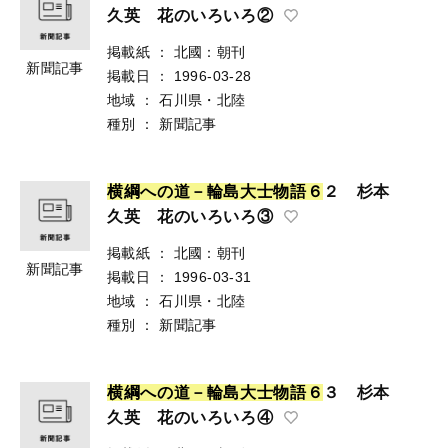
久英 花のいろいろ②
掲載紙
：
北國：朝刊
新聞記事
掲載日
：
1996-03-28
地域
：
石川県・北陸
種別
：
新聞記事
横
綱
へ
の
道
－
輪
島
大
士
物
語
６
２ 杉本
久英 花のいろいろ③
掲載紙
：
北國：朝刊
新聞記事
掲載日
：
1996-03-31
地域
：
石川県・北陸
種別
：
新聞記事
横
綱
へ
の
道
－
輪
島
大
士
物
語
６
３ 杉本
久英 花のいろいろ④