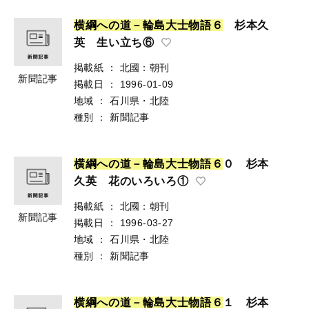
横
綱
へ
の
道
－
輪
島
大
士
物
語
６
杉本久
英 生い立ち⑥
掲載紙
：
北國：朝刊
新聞記事
掲載日
：
1996-01-09
地域
：
石川県・北陸
種別
：
新聞記事
横
綱
へ
の
道
－
輪
島
大
士
物
語
６
０ 杉本
久英 花のいろいろ①
掲載紙
：
北國：朝刊
新聞記事
掲載日
：
1996-03-27
地域
：
石川県・北陸
種別
：
新聞記事
横
綱
へ
の
道
－
輪
島
大
士
物
語
６
１ 杉本