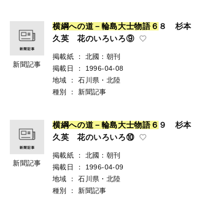
横
綱
へ
の
道
－
輪
島
大
士
物
語
６
８ 杉本
久英 花のいろいろ⑨
掲載紙
：
北國：朝刊
新聞記事
掲載日
：
1996-04-08
地域
：
石川県・北陸
種別
：
新聞記事
横
綱
へ
の
道
－
輪
島
大
士
物
語
６
９ 杉本
久英 花のいろいろ⑩
掲載紙
：
北國：朝刊
新聞記事
掲載日
：
1996-04-09
地域
：
石川県・北陸
種別
：
新聞記事