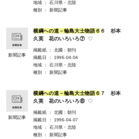
地域
：
石川県・北陸
種別
：
新聞記事
横
綱
へ
の
道
－
輪
島
大
士
物
語
６
６ 杉本
久英 花のいろいろ⑦
掲載紙
：
北國：朝刊
新聞記事
掲載日
：
1996-04-04
地域
：
石川県・北陸
種別
：
新聞記事
横
綱
へ
の
道
－
輪
島
大
士
物
語
６
７ 杉本
久英 花のいろいろ⑧
掲載紙
：
北國：朝刊
新聞記事
掲載日
：
1996-04-07
地域
：
石川県・北陸
種別
：
新聞記事