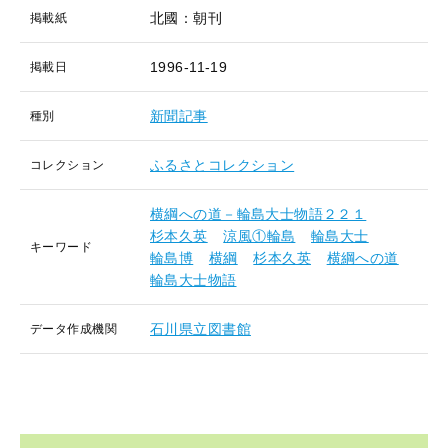
北國：朝刊
掲載紙
1996-11-19
掲載日
新聞記事
種別
ふるさとコレクション
コレクション
横綱への道－輪島大士物語２２１
杉本久英
涼風①輪島
輪島大士
キーワード
輪島博
横綱
杉本久英
横綱への道
輪島大士物語
石川県立図書館
データ作成機関