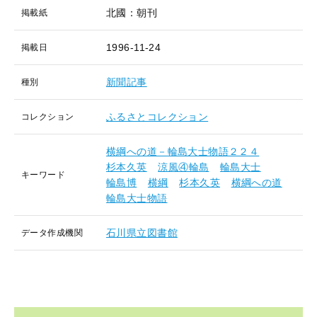
北國：朝刊
掲載紙
1996-11-24
掲載日
新聞記事
種別
ふるさとコレクション
コレクション
横綱への道－輪島大士物語２２４
杉本久英
涼風④輪島
輪島大士
キーワード
輪島博
横綱
杉本久英
横綱への道
輪島大士物語
石川県立図書館
データ作成機関