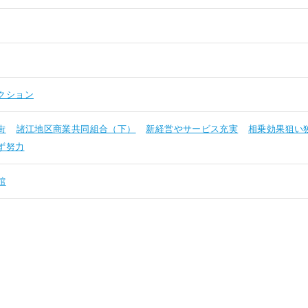
クション
街
諸江地区商業共同組合（下）
新経営やサービス充実
相乗効果狙い
ず努力
館