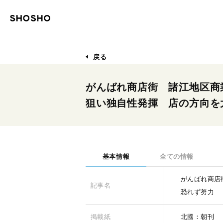
戻る
がんばれ商店街 諸江地区商
狙い独自性発揮 店の方向を
基本情報
全ての情報
がんばれ商店
記事名
恐れず努力
掲載紙
北國：朝刊