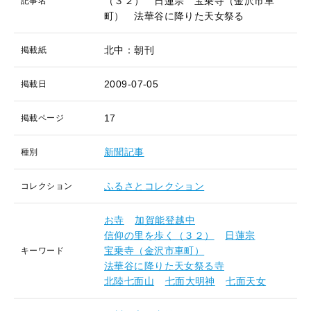
（３２） 日蓮宗 宝乗寺（金沢市車
記事名
町） 法華谷に降りた天女祭る
北中：朝刊
掲載紙
2009-07-05
掲載日
17
掲載ページ
新聞記事
種別
ふるさとコレクション
コレクション
お寺
加賀能登越中
信仰の里を歩く（３２）
日蓮宗
宝乗寺（金沢市車町）
キーワード
法華谷に降りた天女祭る寺
北陸七面山
七面大明神
七面天女