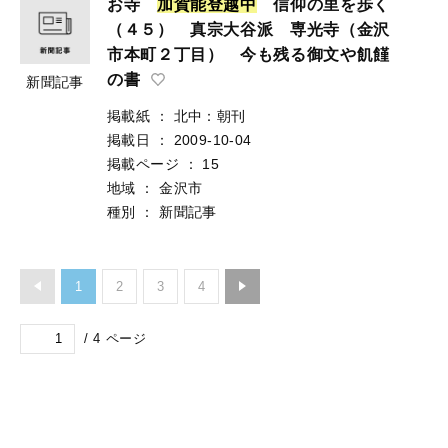
お寺
加
賀
能
登
越
中
信仰の里を歩く
（４５） 真宗大谷派 専光寺（金沢
市本町２丁目） 今も残る御文や飢饉
の書
新聞記事
掲載紙
：
北中：朝刊
掲載日
：
2009-10-04
掲載ページ
：
15
地域
：
金沢市
種別
：
新聞記事
1
2
3
4
/
4
ページ