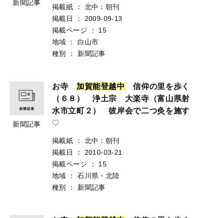
新聞記事
掲載紙
：
北中：朝刊
掲載日
：
2009-09-13
掲載ページ
：
15
地域
：
白山市
種別
：
新聞記事
お寺
加
賀
能
登
越
中
信仰の里を歩く
（６８） 浄土宗 大楽寺（富山県射
水市立町２） 彼岸会で二つ灸を施す
新聞記事
掲載紙
：
北中：朝刊
掲載日
：
2010-03-21
掲載ページ
：
15
地域
：
石川県・北陸
種別
：
新聞記事