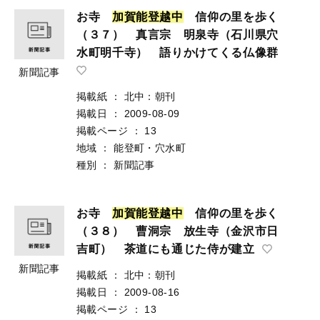
お寺
加
賀
能
登
越
中
信仰の里を歩く
（３７） 真言宗 明泉寺（石川県穴
水町明千寺） 語りかけてくる仏像群
新聞記事
掲載紙
：
北中：朝刊
掲載日
：
2009-08-09
掲載ページ
：
13
地域
：
能登町・穴水町
種別
：
新聞記事
お寺
加
賀
能
登
越
中
信仰の里を歩く
（３８） 曹洞宗 放生寺（金沢市日
吉町） 茶道にも通じた侍が建立
新聞記事
掲載紙
：
北中：朝刊
掲載日
：
2009-08-16
掲載ページ
：
13