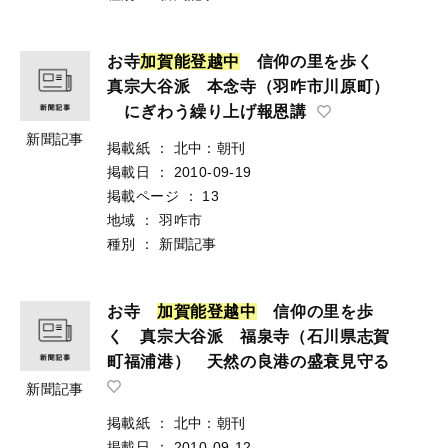
お寺
加
賀
能
登
越
中
信仰の里を歩く
真宗大谷派 本念寺（羽咋市川原町）
にぎわう繰り上げ報恩講
新聞記事
掲載紙
：
北中：朝刊
掲載日
：
2010-09-19
掲載ページ
：
13
地域
：
羽咋市
種別
：
新聞記事
お寺
加
賀
能
登
越
中
信仰の里を歩
く 真宗大谷派 福泉寺（石川県志賀
町福浦港） 天然の良港の盛衰見守る
新聞記事
掲載紙
：
北中：朝刊
掲載日
：
2010-09-12