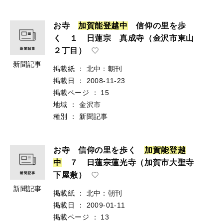
お寺
加
賀
能
登
越
中
信仰の里を歩
く １ 日蓮宗 真成寺（金沢市東山
２丁目）
新聞記事
掲載紙
：
北中：朝刊
掲載日
：
2008-11-23
掲載ページ
：
15
地域
：
金沢市
種別
：
新聞記事
お寺 信仰の里を歩く
加
賀
能
登
越
中
７ 日蓮宗蓮光寺（加賀市大聖寺
下屋敷）
新聞記事
掲載紙
：
北中：朝刊
掲載日
：
2009-01-11
掲載ページ
：
13