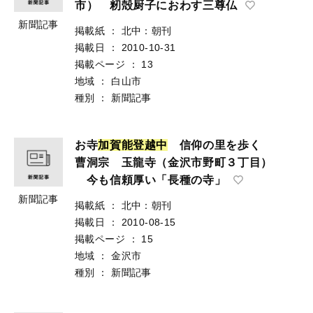
市） 籾殻厨子におわす三尊仏
新聞記事
掲載紙
：
北中：朝刊
掲載日
：
2010-10-31
掲載ページ
：
13
地域
：
白山市
種別
：
新聞記事
お寺
加
賀
能
登
越
中
信仰の里を歩く
曹洞宗 玉龍寺（金沢市野町３丁目）
今も信頼厚い「長種の寺」
新聞記事
掲載紙
：
北中：朝刊
掲載日
：
2010-08-15
掲載ページ
：
15
地域
：
金沢市
種別
：
新聞記事