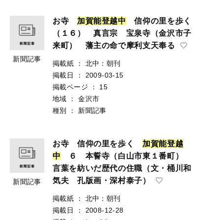
お寺
加
賀
能
登
越
中
信仰の里を歩く
（１６） 真言宗 宝泉寺（金沢市子
来町） 藩主の命で摩利支天奉る
新聞記事
掲載紙
：
北中：朝刊
掲載日
：
2009-03-15
掲載ページ
：
15
地域
：
金沢市
種別
：
新聞記事
お寺 信仰の里を歩く
加
賀
能
登
越
中
６ 本誓寺（白山市東１番町）
言葉を紡いだ歴代の住職（文・桶川和
気夫 孔版画・深村泰子）
新聞記事
掲載紙
：
北中：朝刊
掲載日
：
2008-12-28