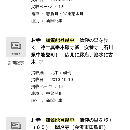
掲載ページ
：
13
地域
：
志賀町・宝達志水町
種別
：
新聞記事
お寺
加
賀
能
登
越
中
信仰の里を歩
く 浄土真宗本願寺派 安養寺（石川
県中能登町） 広見に露店、池水に古
木
新聞記事
掲載紙
：
北中：朝刊
掲載日
：
2010-10-10
掲載ページ
：
13
地域
：
中能登町
種別
：
新聞記事
お寺
加
賀
能
登
越
中
信仰の里を歩く
（６５） 聞名寺（金沢市田島町）