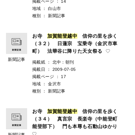
掲載ページ
：
14
地域
：
白山市
種別
：
新聞記事
お寺
加
賀
能
登
越
中
信仰の里を歩く
（３２） 日蓮宗 宝乗寺（金沢市車
町） 法華谷に降りた天女祭る
新聞記事
掲載紙
：
北中：朝刊
掲載日
：
2009-07-05
掲載ページ
：
17
地域
：
金沢市
種別
：
新聞記事
お寺
加
賀
能
登
越
中
信仰の里を歩く
（３４） 真言宗 長楽寺（中能登町
能登部下） 門も本尊も石動山ゆかり
新聞記事