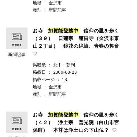
地域
：
金沢市
種別
：
新聞記事
お寺
加
賀
能
登
越
中
信仰の里を歩く
（３９） 日蓮宗 蓮昌寺（金沢市東
山２丁目） 鏡花の絶筆、青春の舞台
新聞記事
掲載紙
：
北中：朝刊
掲載日
：
2009-08-23
掲載ページ
：
13
地域
：
金沢市
種別
：
新聞記事
お寺
加
賀
能
登
越
中
信仰の里を歩く
（４２） 浄土宗 普光院（白山市宮
保町） 本尊は浄土山の下山仏？