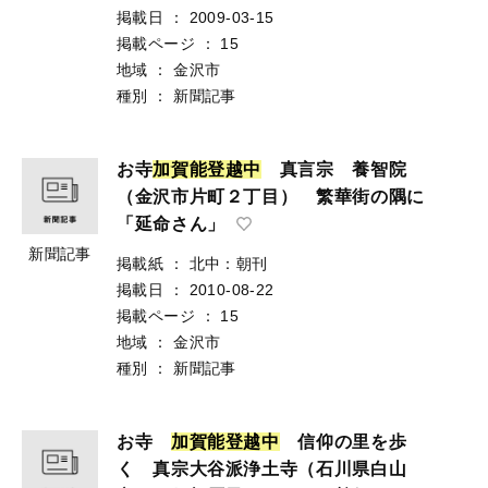
掲載日
：
2009-03-15
掲載ページ
：
15
地域
：
金沢市
種別
：
新聞記事
お寺
加
賀
能
登
越
中
真言宗 養智院
（金沢市片町２丁目） 繁華街の隅に
「延命さん」
新聞記事
掲載紙
：
北中：朝刊
掲載日
：
2010-08-22
掲載ページ
：
15
地域
：
金沢市
種別
：
新聞記事
お寺
加
賀
能
登
越
中
信仰の里を歩
く 真宗大谷派浄土寺（石川県白山