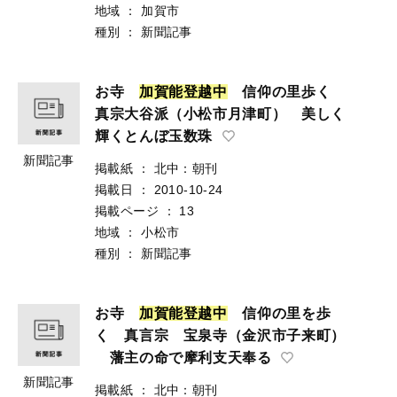
地域
：
加賀市
種別
：
新聞記事
お寺
加
賀
能
登
越
中
信仰の里歩く
真宗大谷派（小松市月津町） 美しく
輝くとんぼ玉数珠
新聞記事
掲載紙
：
北中：朝刊
掲載日
：
2010-10-24
掲載ページ
：
13
地域
：
小松市
種別
：
新聞記事
お寺
加
賀
能
登
越
中
信仰の里を歩
く 真言宗 宝泉寺（金沢市子来町）
藩主の命で摩利支天奉る
新聞記事
掲載紙
：
北中：朝刊