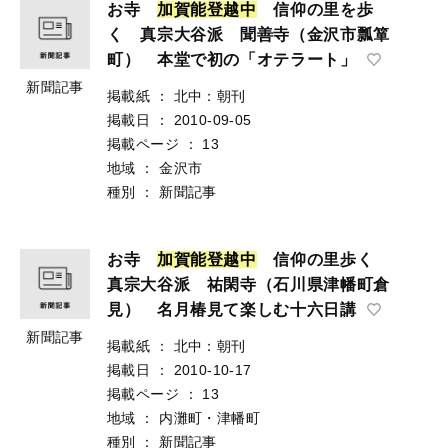
お寺
加
賀
能
登
越
中
信仰の里を歩
く 真宗大谷派 聞善寺（金沢市瓢箪
町） 本堂で初の「オテラート」
新聞記事
掲載紙
：
北中：朝刊
掲載日
：
2010-09-05
掲載ページ
：
13
地域
：
金沢市
種別
：
新聞記事
お寺
加
賀
能
登
越
中
信仰の里歩く
真宗大谷派 祐閑寺（石川県津幡町倉
見） 名月椿見て楽しむ十六日講
新聞記事
掲載紙
：
北中：朝刊
掲載日
：
2010-10-17
掲載ページ
：
13
地域
：
内灘町・津幡町
種別
：
新聞記事