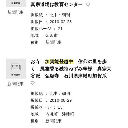
真宗道場は教育センター
新聞記事
掲載紙
：
北中：朝刊
掲載日
：
2010-02-28
掲載ページ
：
21
地域
：
金沢市
種別
：
新聞記事
お寺
加
賀
能
登
越
中
信仰の里を歩
く 風雅香る独特ねずみ筆様 真宗大
谷派 弘願寺 石川県津幡町加賀爪
新聞記事
掲載紙
：
北中：朝刊
掲載日
：
2010-08-29
掲載ページ
：
13
地域
：
内灘町・津幡町
種別
：
新聞記事