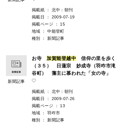
掲載紙
：
北中：朝刊
掲載日
：
2009-07-19
掲載ページ
：
15
地域
：
中能登町
種別
：
新聞記事
お寺
加
賀
能
登
越
中
信仰の里を歩く
（３５） 日蓮宗 妙成寺（羽咋市滝
谷町） 藩主に慕われた「女の寺」
新聞記事
掲載紙
：
北中：朝刊
掲載日
：
2009-07-26
掲載ページ
：
13
地域
：
羽咋市
種別
：
新聞記事