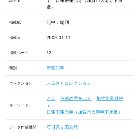
７ 日蓮宗蓮光寺（加賀市大聖寺下屋
記事名
敷）
北中：朝刊
掲載紙
2009-01-11
掲載日
13
掲載ページ
新聞記事
種別
ふるさとコレクション
コレクション
お寺
信仰の里を歩く
加賀能登越中
７
キーワード
日蓮宗蓮光寺（加賀市大聖寺下屋敷）
石川県立図書館
データ作成機関