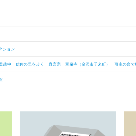
クション
登越中
信仰の里を歩く
真言宗
宝泉寺（金沢市子来町）
藩主の命で
館