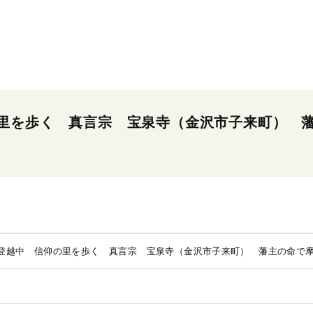
里を歩く 真言宗 宝泉寺（金沢市子来町） 
登越中 信仰の里を歩く 真言宗 宝泉寺（金沢市子来町） 藩主の命で