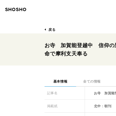
戻る
お寺 加賀能登越中 信仰の
命で摩利支天奉る
基本情報
全ての情報
記事名
お寺 加賀能
掲載紙
北中：朝刊