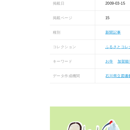
掲載日
2009-03-15
掲載ページ
15
種別
新聞記事
コレクション
ふるさとコレ
キーワード
お寺
加賀能
データ作成機関
石川県立図書