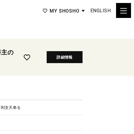
ENGLISH
MY SHOSHO
藩主の
詳細情報
摩利支天奉る