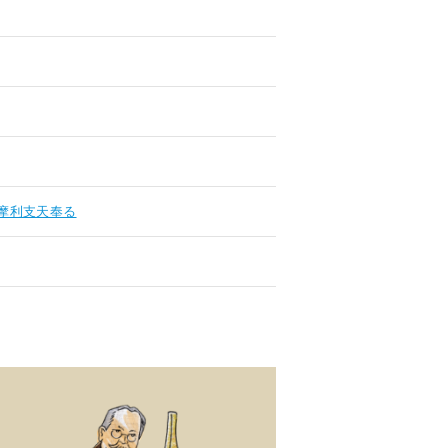
摩利支天奉る