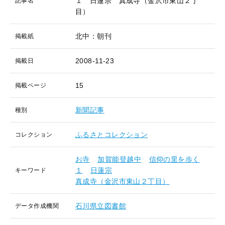
１ 日蓮宗 真成寺（金沢市東山２丁
記事名
目）
北中：朝刊
掲載紙
2008-11-23
掲載日
15
掲載ページ
新聞記事
種別
ふるさとコレクション
コレクション
お寺
加賀能登越中
信仰の里を歩く
１
日蓮宗
キーワード
真成寺（金沢市東山２丁目）
石川県立図書館
データ作成機関