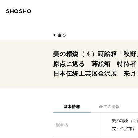
戻る
美の精鋭（４）蒔絵箱「秋野
原点に返る 蒔絵箱 特待
日本伝統工芸展金沢展 来月
基本情報
全ての情報
美の精鋭（４
記事名
芸・金沢市）