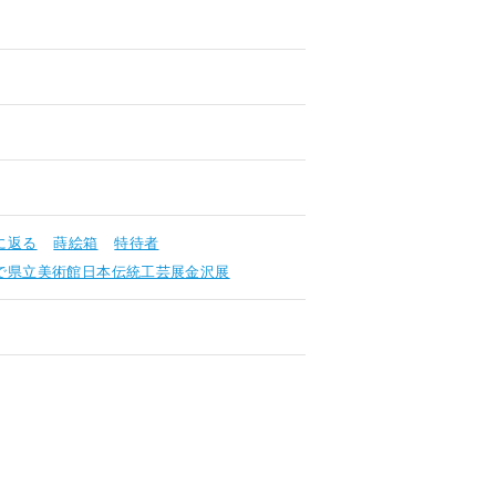
に返る
蒔絵箱
特待者
で県立美術館日本伝統工芸展金沢展