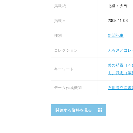
掲載紙
北國：夕刊
掲載日
2005-11-03
種別
新聞記事
コレクション
ふるさとコレ
美の精鋭（４
キーワード
向井武志（漆
データ作成機関
石川県立図書
関連する資料を見る