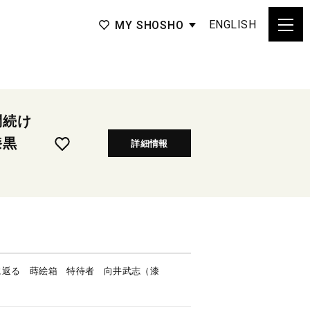
ENGLISH
MY SHOSHO
問続け
す漆黒
詳細情報
に返る 蒔絵箱 特待者 向井武志（漆