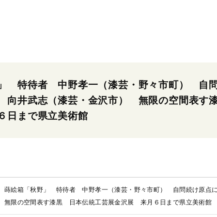
」 特待者 中野孝一（漆芸・野々市町） 自
者 向井武志（漆芸・金沢市） 無限の空間表
６日まで県立美術館
）蒔絵箱「秋野」 特待者 中野孝一（漆芸・野々市町） 自問続け原点
 無限の空間表す漆黒 日本伝統工芸展金沢展 来月６日まで県立美術館