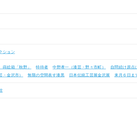
クション
）蒔絵箱「秋野」
特待者
中野孝一（漆芸・野々市町）
自問続け原点
芸・金沢市）
無限の空間表す漆黒
日本伝統工芸展金沢展
来月６日ま
館