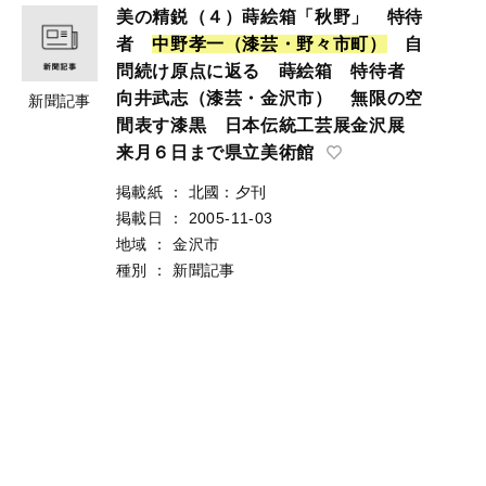
美の精鋭（４）蒔絵箱「秋野」 特待
者
中
野
孝
一
（
漆
芸
・
野
々
市
町
）
自
問続け原点に返る 蒔絵箱 特待者
向井武志（漆芸・金沢市） 無限の空
新聞記事
間表す漆黒 日本伝統工芸展金沢展
来月６日まで県立美術館
掲載紙
：
北國：夕刊
掲載日
：
2005-11-03
地域
：
金沢市
種別
：
新聞記事