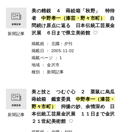
美の精鋭 ４ 蒔絵箱「秋野」 特待
者
中
野
孝
一
（
漆
芸
・
野
々
市
町
）
自
問続け原点に返る 日本伝統工芸展金
沢展 ６日まで県立美術館
新聞記事
掲載紙
：
北國：夕刊
掲載日
：
2005-11-02
掲載ページ
：
1
地域
：
金沢市
種別
：
新聞記事
美と技と つむぐ心 ２ 栗鼠に烏瓜
蒔絵箱 鑑査委員
中
野
孝
一
（
漆
芸
・
野
々
市
町
）
抑揚の妙、余情深め 日
本伝統工芸展金沢展 １１日まで金沢
新聞記事
２１世紀美術館
掲載紙
：
北國：夕刊