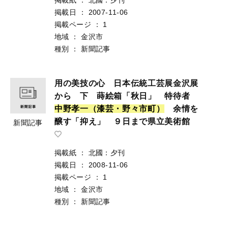
掲載日
：
2007-11-06
掲載ページ
：
1
地域
：
金沢市
種別
：
新聞記事
用の美技の心 日本伝統工芸展金沢展
から 下 蒔絵箱「秋日」 特待者
中
野
孝
一
（
漆
芸
・
野
々
市
町
）
余情を
醸す「抑え」 ９日まで県立美術館
新聞記事
掲載紙
：
北國：夕刊
掲載日
：
2008-11-06
掲載ページ
：
1
地域
：
金沢市
種別
：
新聞記事