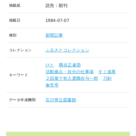
読売：朝刊
掲載紙
1984-07-07
掲載日
新聞記事
種別
ふるさとコレクション
コレクション
ひと
隅谷正峯⑧
活動拠点・自分の仕事場
すぐ成果
キーワード
２回展で初入選隅谷与一郎
刀剣
傘笠亭
石川県立図書館
データ作成機関