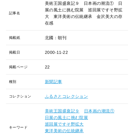
美術王国盛衰記９ 日本画の潮流① 日
展の風土に挑む院展 巡回展ですそ野拡
記事名
大 東洋美術の伝統継承 金沢美大の存
在感
北國：朝刊
掲載紙
2000-11-22
掲載日
22
掲載ページ
新聞記事
種別
ふるさとコレクション
コレクション
美術王国盛衰記９
日本画の潮流①
日展の風土に挑む院展
巡回展ですそ野拡大
キーワード
東洋美術の伝統継承