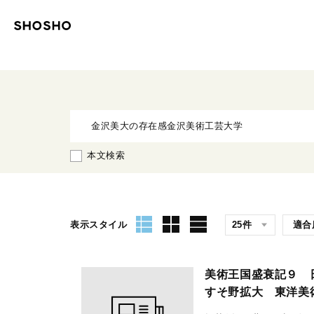
本文検索
表示スタイル
美術王国盛衰記９ 
すそ野拡大 東洋美