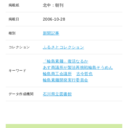
北中：朝刊
掲載紙
2006-10-28
掲載日
新聞記事
種別
ふるさとコレクション
コレクション
「輪島素麺」復活なるか
あす商議所が製法再挑戦輪島そうめん
キーワード
輪島商工会議所
古今哲也
輪島素麺開発実行委員会
石川県立図書館
データ作成機関