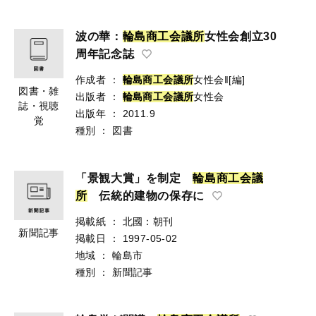
波の華：
輪
島
商
工
会
議
所
女性会創立30
周年記念誌
作成者
：
輪
島
商
工
会
議
所
女性会‖[編]
図書・雑
出版者
：
輪
島
商
工
会
議
所
女性会
誌・視聴
出版年
：
2011.9
覚
種別
：
図書
「景観大賞」を制定
輪
島
商
工
会
議
所
伝統的建物の保存に
掲載紙
：
北國：朝刊
新聞記事
掲載日
：
1997-05-02
地域
：
輪島市
種別
：
新聞記事