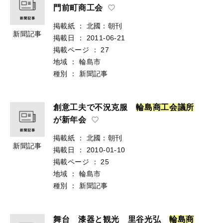
門前町商工会
掲載紙
：
北國：朝刊
新聞記事
掲載日
：
2011-06-21
掲載ページ
：
27
地域
：
輪島市
種別
：
新聞記事
創意工夫で不況克服
輪
島
商
工
会
議
所
が新年会
掲載紙
：
北國：朝刊
新聞記事
掲載日
：
2010-01-10
掲載ページ
：
25
地域
：
輪島市
種別
：
新聞記事
舞台 漆器と観光 里谷光弘
輪
島
商