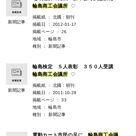
輪
島
商
工
会
議
所
掲載紙
：
北國：朝刊
新聞記事
掲載日
：
2012-01-17
掲載ページ
：
26
地域
：
輪島市
種別
：
新聞記事
輪島検定 ５人表彰 ３５０人受講
輪
島
商
工
会
議
所
掲載紙
：
北國：朝刊
新聞記事
掲載日
：
2011-10-28
掲載ページ
：
33
地域
：
輪島市
種別
：
新聞記事
電動カート市民の足に
輪
島
商
工
会
議