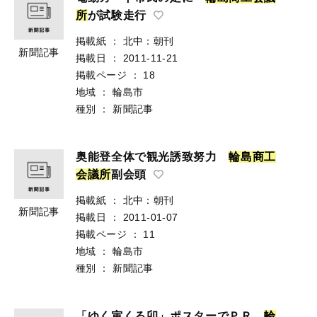
所
が試験走行
掲載紙
：
北中：朝刊
新聞記事
掲載日
：
2011-11-21
掲載ページ
：
18
地域
：
輪島市
種別
：
新聞記事
奥能登全体で観光誘致努力
輪
島
商
工
会
議
所
副会頭
掲載紙
：
北中：朝刊
新聞記事
掲載日
：
2011-01-07
掲載ページ
：
11
地域
：
輪島市
種別
：
新聞記事
「ゆく寅くる卯」ポスターでＰＲ
輪