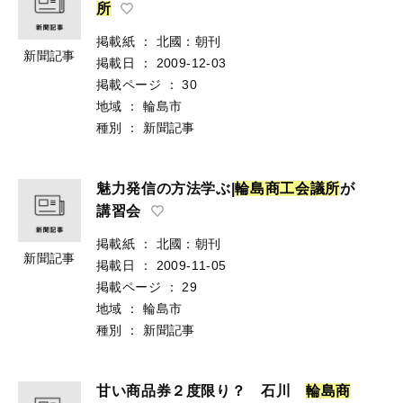
所
掲載紙
：
北國：朝刊
新聞記事
掲載日
：
2009-12-03
掲載ページ
：
30
地域
：
輪島市
種別
：
新聞記事
魅力発信の方法学ぶ|
輪
島
商
工
会
議
所
が
講習会
掲載紙
：
北國：朝刊
新聞記事
掲載日
：
2009-11-05
掲載ページ
：
29
地域
：
輪島市
種別
：
新聞記事
甘い商品券２度限り？ 石川
輪
島
商