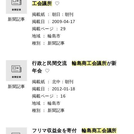
工
会
議
所
掲載紙
：
朝日：朝刊
新聞記事
掲載日
：
2009-04-17
掲載ページ
：
29
地域
：
輪島市
種別
：
新聞記事
行政と民間交流
輪
島
商
工
会
議
所
が新
年会
掲載紙
：
北中：朝刊
新聞記事
掲載日
：
2012-01-18
掲載ページ
：
16
地域
：
輪島市
種別
：
新聞記事
フリマ収益金を寄付
輪
島
商
工
会
議
所