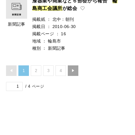
漆器業や商業など６部会から報告
輪
島
商
工
会
議
所
が総会
掲載紙
：
北中：朝刊
新聞記事
掲載日
：
2010-06-30
掲載ページ
：
16
地域
：
輪島市
種別
：
新聞記事
1
2
3
4
/
4
ページ