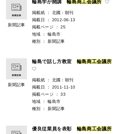
輪島学が開講
輪
島
商
工
会
議
所
掲載紙
：
北國：朝刊
掲載日
：
2012-06-13
新聞記事
掲載ページ
：
25
地域
：
輪島市
種別
：
新聞記事
輪島で話し方教室
輪
島
商
工
会
議
所
掲載紙
：
北國：朝刊
新聞記事
掲載日
：
2011-11-10
掲載ページ
：
33
地域
：
輪島市
種別
：
新聞記事
優良従業員を表彰
輪
島
商
工
会
議
所