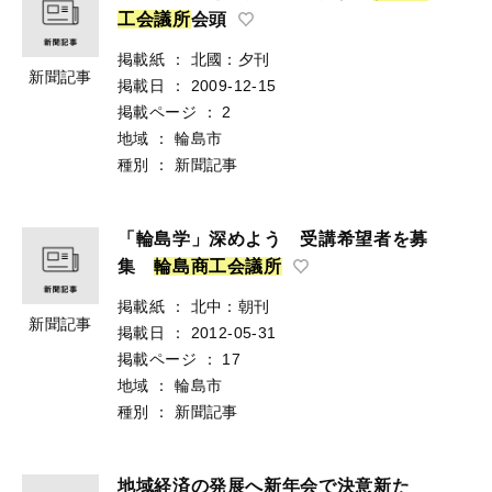
工
会
議
所
会頭
掲載紙
：
北國：夕刊
新聞記事
掲載日
：
2009-12-15
掲載ページ
：
2
地域
：
輪島市
種別
：
新聞記事
「輪島学」深めよう 受講希望者を募
集
輪
島
商
工
会
議
所
掲載紙
：
北中：朝刊
新聞記事
掲載日
：
2012-05-31
掲載ページ
：
17
地域
：
輪島市
種別
：
新聞記事
地域経済の発展へ新年会で決意新た