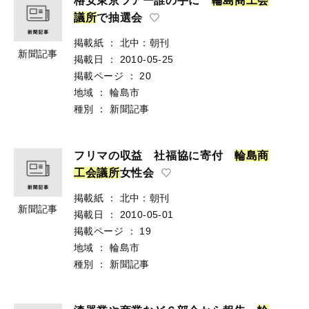
格安東京ツアー誰の手に
輪
島
商
工
会
議
所
で抽選会
掲載紙
：
北中：朝刊
新聞記事
掲載日
：
2010-05-25
掲載ページ
：
20
地域
：
輪島市
種別
：
新聞記事
フリマの収益 社福協に寄付
輪
島
商
工
会
議
所
女性会
掲載紙
：
北中：朝刊
新聞記事
掲載日
：
2010-05-01
掲載ページ
：
19
地域
：
輪島市
種別
：
新聞記事