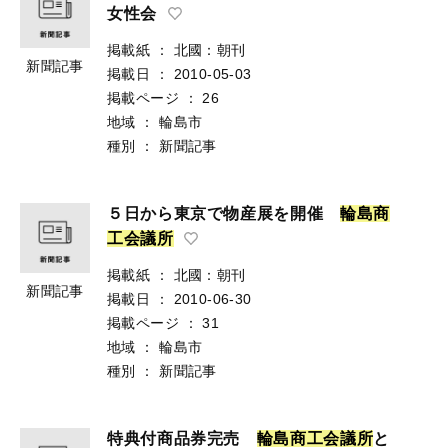
女性会
掲載紙
：
北國：朝刊
新聞記事
掲載日
：
2010-05-03
掲載ページ
：
26
地域
：
輪島市
種別
：
新聞記事
５日から東京で物産展を開催
輪
島
商
工
会
議
所
掲載紙
：
北國：朝刊
新聞記事
掲載日
：
2010-06-30
掲載ページ
：
31
地域
：
輪島市
種別
：
新聞記事
特典付商品券完売
輪
島
商
工
会
議
所
と