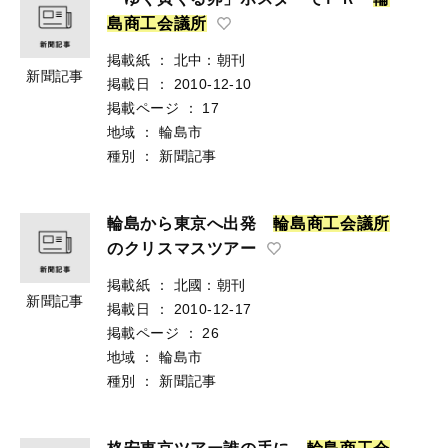
島
商
工
会
議
所
掲載紙
：
北中：朝刊
新聞記事
掲載日
：
2010-12-10
掲載ページ
：
17
地域
：
輪島市
種別
：
新聞記事
輪島から東京へ出発
輪
島
商
工
会
議
所
のクリスマスツアー
掲載紙
：
北國：朝刊
新聞記事
掲載日
：
2010-12-17
掲載ページ
：
26
地域
：
輪島市
種別
：
新聞記事