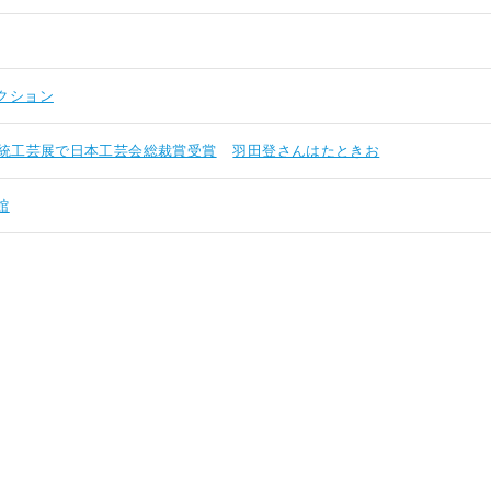
クション
統工芸展で日本工芸会総裁賞受賞
羽田登さんはたときお
館