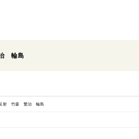
治 輪島
反射 竹森 繁治 輪島