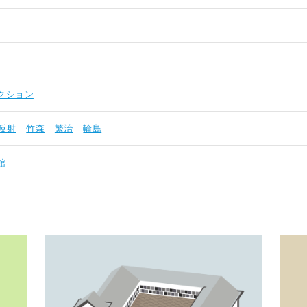
クション
反射
竹森
繁治
輪島
館