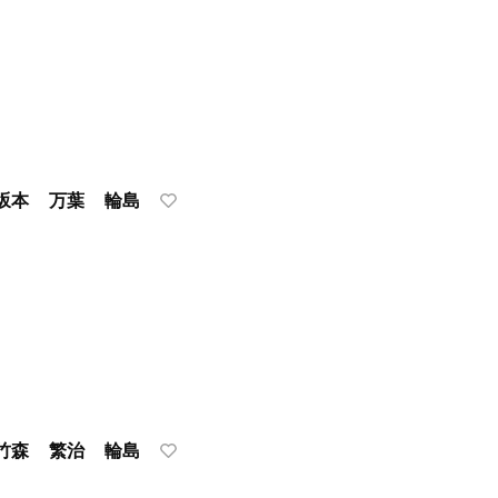
本 万葉 輪島
森 繁治 輪島