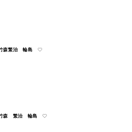
森繁治 輪島
森 繁治 輪島