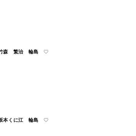
森 繁治 輪島
本くに江 輪島