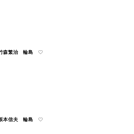
森繁治 輪島
本信夫 輪島