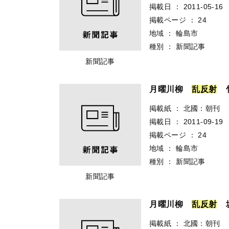
掲載日
：
2011-05-16
掲載ページ
：
24
地域
：
輪島市
種別
：
新聞記事
新聞記事
月曜川柳
乱
反
射
竹
掲載紙
：
北國：朝刊
掲載日
：
2011-09-19
掲載ページ
：
24
地域
：
輪島市
種別
：
新聞記事
新聞記事
月曜川柳
乱
反
射
坂
掲載紙
：
北國：朝刊