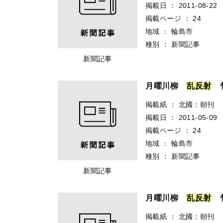
掲載日
：
2011-08-22
掲載ページ
：
24
地域
：
輪島市
種別
：
新聞記事
新聞記事
月曜川柳
乱
反
射
竹
掲載紙
：
北國：朝刊
掲載日
：
2011-05-09
掲載ページ
：
24
地域
：
輪島市
種別
：
新聞記事
新聞記事
月曜川柳
乱
反
射
竹
掲載紙
：
北國：朝刊