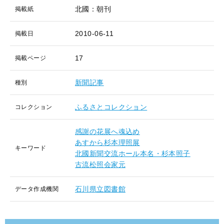
北國：朝刊
掲載紙
2010-06-11
掲載日
17
掲載ページ
新聞記事
種別
ふるさとコレクション
コレクション
感謝の花展へ魂込め
あすから杉本理照展
キーワード
北國新聞交流ホール本名・杉本照子
古流松照会家元
石川県立図書館
データ作成機関