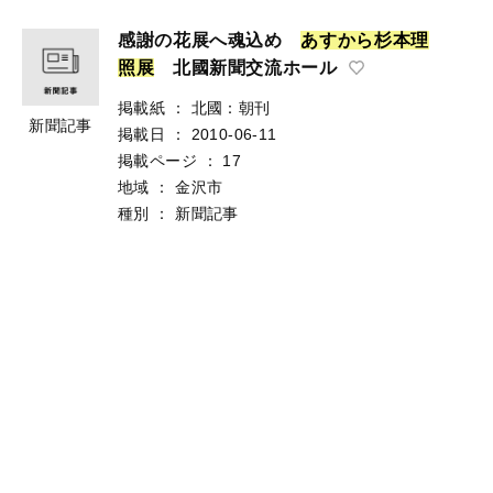
感謝の花展へ魂込め
あ
す
か
ら
杉
本
理
照
展
北國新聞交流ホール
掲載紙
：
北國：朝刊
新聞記事
掲載日
：
2010-06-11
掲載ページ
：
17
地域
：
金沢市
種別
：
新聞記事