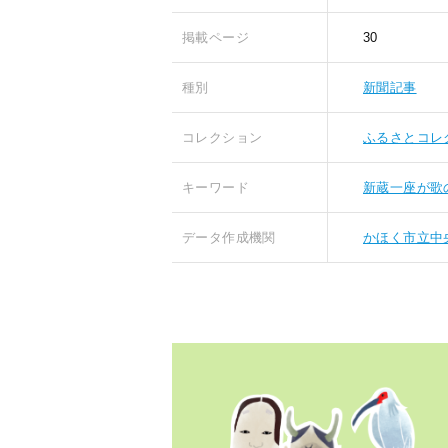
掲載ページ
30
種別
新聞記事
コレクション
ふるさとコレ
キーワード
新蔵一座が歌
データ作成機関
かほく市立中