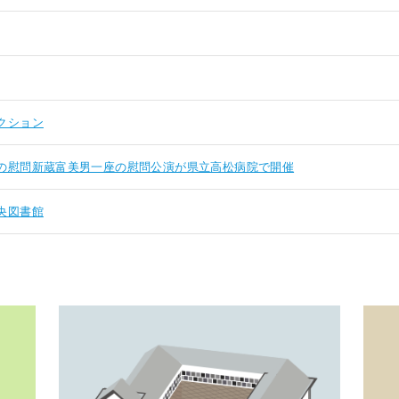
クション
の慰問新蔵富美男一座の慰問公演が県立高松病院で開催
央図書館