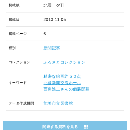
北國：夕刊
掲載紙
2010-11-05
掲載日
6
掲載ページ
新聞記事
種別
ふるさとコレクション
コレクション
精密な絵画約５０点
北國新聞交流ホール
キーワード
西房浩二さんの個展開幕
能美市立図書館
データ作成機関
関連する資料を見る