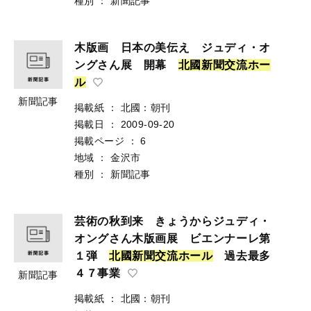
種別
：
新聞記事
木版画 日本の美伝え ジュディ・オ
ングさん展 開幕
北
國
新
聞
交
流
ホ
ー
ル
新聞記事
掲載紙
：
北國：朝刊
掲載日
：
2009-09-20
掲載ページ
：
6
地域
：
金沢市
種別
：
新聞記事
芸術の秋到来 きょうからジュディ・
オングさん木版画展 ビエンナーレ第
１弾
北
國
新
聞
交
流
ホ
ー
ル
過去最多
４７事業
新聞記事
掲載紙
：
北國：朝刊