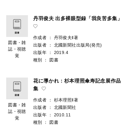
丹羽俊夫 出多裸眼型録「我良苦多集」
作成者
：
丹羽俊夫‖著
図書・雑
出版者
：
北國新聞社出版局(発売)
誌・視聴
出版年
：
2019.4
覚
種別
：
図書
花に導かれ：杉本理照傘寿記念展作品
集
作成者
：
杉本理照‖著
図書・雑
出版者
：
北國新聞社
誌・視聴
出版年
：
2010.11
覚
種別
：
図書