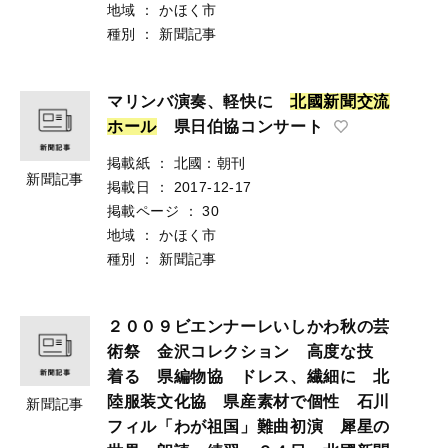
地域
：
かほく市
種別
：
新聞記事
マリンバ演奏、軽快に
北
國
新
聞
交
流
ホ
ー
ル
県日伯協コンサート
掲載紙
：
北國：朝刊
新聞記事
掲載日
：
2017-12-17
掲載ページ
：
30
地域
：
かほく市
種別
：
新聞記事
２００９ビエンナーレいしかわ秋の芸
術祭 金沢コレクション 高度な技
着る 県編物協 ドレス、繊細に 北
陸服装文化協 県産素材で個性 石川
新聞記事
フィル「わが祖国」難曲初演 犀星の