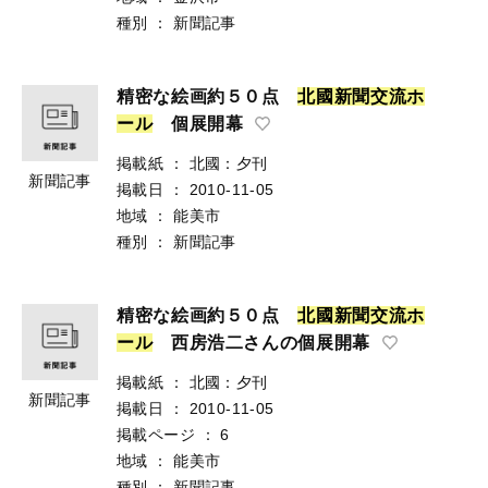
種別
：
新聞記事
精密な絵画約５０点
北
國
新
聞
交
流
ホ
ー
ル
個展開幕
掲載紙
：
北國：夕刊
新聞記事
掲載日
：
2010-11-05
地域
：
能美市
種別
：
新聞記事
精密な絵画約５０点
北
國
新
聞
交
流
ホ
ー
ル
西房浩二さんの個展開幕
掲載紙
：
北國：夕刊
新聞記事
掲載日
：
2010-11-05
掲載ページ
：
6
地域
：
能美市
種別
：
新聞記事