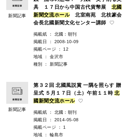
具 １７日から中国古代貨幣展
北
國
新
聞
交
流
ホ
ー
ル
北室南苑 北枝篆会
新聞記事
会長北國新聞文化センター講師
掲載紙
：
北國：朝刊
掲載日
：
2008-10-09
掲載ページ
：
12
地域
：
金沢市
種別
：
新聞記事
第３２回 北國風説賞 一隅を照らす 贈
呈式 ５月１７日（土）午前１１時
北
國
新
聞
交
流
ホ
ー
ル
新聞記事
掲載紙
：
北國：朝刊
掲載日
：
2014-05-08
掲載ページ
：
1
地域
：
輪島市