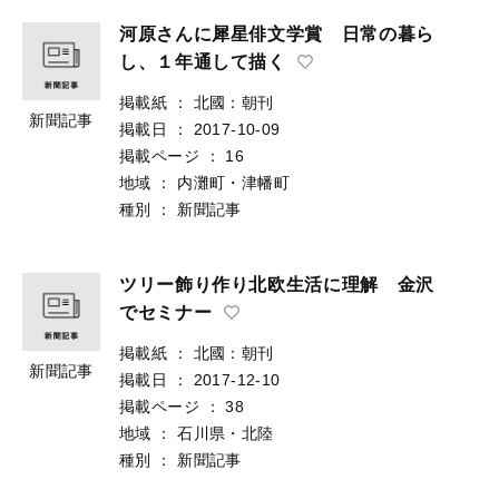
河原さんに犀星俳文学賞 日常の暮ら
し、１年通して描く
掲載紙
：
北國：朝刊
新聞記事
掲載日
：
2017-10-09
掲載ページ
：
16
地域
：
内灘町・津幡町
種別
：
新聞記事
ツリー飾り作り北欧生活に理解 金沢
でセミナー
掲載紙
：
北國：朝刊
新聞記事
掲載日
：
2017-12-10
掲載ページ
：
38
地域
：
石川県・北陸
種別
：
新聞記事