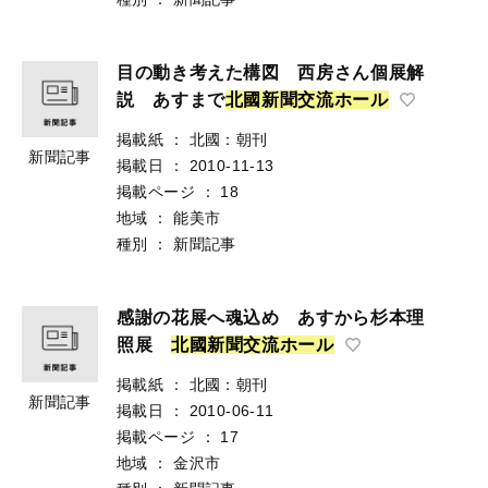
目の動き考えた構図 西房さん個展解
説 あすまで
北
國
新
聞
交
流
ホ
ー
ル
掲載紙
：
北國：朝刊
新聞記事
掲載日
：
2010-11-13
掲載ページ
：
18
地域
：
能美市
種別
：
新聞記事
感謝の花展へ魂込め あすから杉本理
照展
北
國
新
聞
交
流
ホ
ー
ル
掲載紙
：
北國：朝刊
新聞記事
掲載日
：
2010-06-11
掲載ページ
：
17
地域
：
金沢市