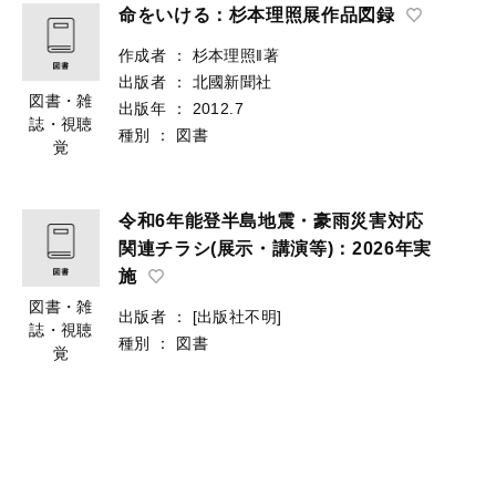
命をいける：杉本理照展作品図録
作成者
：
杉本理照‖著
出版者
：
北國新聞社
図書・雑
出版年
：
2012.7
誌・視聴
種別
：
図書
覚
令和6年能登半島地震・豪雨災害対応
関連チラシ(展示・講演等)：2026年実
施
図書・雑
出版者
：
[出版社不明]
誌・視聴
種別
：
図書
覚