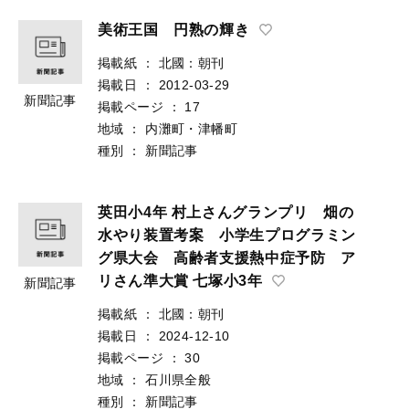
美術王国 円熟の輝き
掲載紙
：
北國：朝刊
掲載日
：
2012-03-29
新聞記事
掲載ページ
：
17
地域
：
内灘町・津幡町
種別
：
新聞記事
英田小4年 村上さんグランプリ 畑の
水やり装置考案 小学生プログラミン
グ県大会 高齢者支援熱中症予防 ア
リさん準大賞 七塚小3年
新聞記事
掲載紙
：
北國：朝刊
掲載日
：
2024-12-10
掲載ページ
：
30
地域
：
石川県全般
種別
：
新聞記事