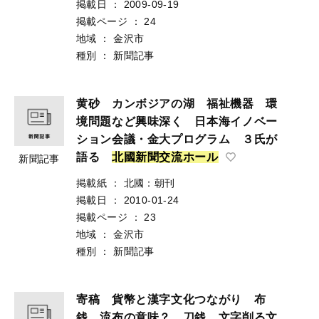
掲載日
：
2009-09-19
掲載ページ
：
24
地域
：
金沢市
種別
：
新聞記事
黄砂 カンボジアの湖 福祉機器 環
境問題など興味深く 日本海イノベー
ション会議・金大プログラム ３氏が
語る
北
國
新
聞
交
流
ホ
ー
ル
新聞記事
掲載紙
：
北國：朝刊
掲載日
：
2010-01-24
掲載ページ
：
23
地域
：
金沢市
種別
：
新聞記事
寄稿 貨幣と漢字文化つながり 布
銭 流布の意味？ 刀銭 文字削る文