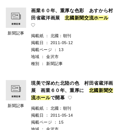
画業６０年、重厚な色彩 あすから村
田省蔵洋画展
北
國
新
聞
交
流
ホ
ー
ル
新聞記事
掲載紙
：
北國：朝刊
掲載日
：
2011-05-12
掲載ページ
：
13
地域
：
金沢市
種別
：
新聞記事
現美で深めた北陸の色 村田省蔵洋画
展 画業６０年、重厚に
北
國
新
聞
交
流
ホ
ー
ル
で開幕
新聞記事
掲載紙
：
北國：朝刊
掲載日
：
2011-05-14
掲載ページ
：
15
地域
：
金沢市