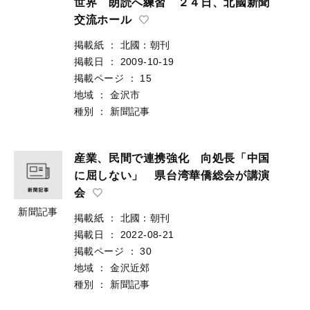
世界 朗読へ練習 ２４日、北國新聞
交流ホール
掲載紙
：
北國：朝刊
掲載日
：
2009-10-19
掲載ページ
：
15
地域
：
金沢市
種別
：
新聞記事
産業、民間で連携強化 向処長「中国
に屈しない」 県台湾華僑総会が講演
会
新聞記事
掲載紙
：
北國：朝刊
掲載日
：
2022-08-21
掲載ページ
：
30
地域
：
金沢近郊
種別
：
新聞記事