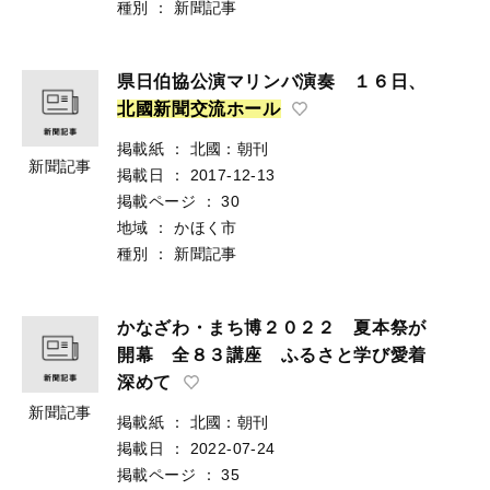
種別
：
新聞記事
県日伯協公演マリンバ演奏 １６日、
北
國
新
聞
交
流
ホ
ー
ル
掲載紙
：
北國：朝刊
新聞記事
掲載日
：
2017-12-13
掲載ページ
：
30
地域
：
かほく市
種別
：
新聞記事
かなざわ・まち博２０２２ 夏本祭が
開幕 全８３講座 ふるさと学び愛着
深めて
新聞記事
掲載紙
：
北國：朝刊
掲載日
：
2022-07-24
掲載ページ
：
35