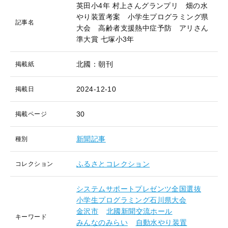
英田小4年 村上さんグランプリ 畑の水
やり装置考案 小学生プログラミング県
記事名
大会 高齢者支援熱中症予防 アリさん
準大賞 七塚小3年
北國：朝刊
掲載紙
2024-12-10
掲載日
30
掲載ページ
新聞記事
種別
ふるさとコレクション
コレクション
システムサポートプレゼンツ全国選抜
小学生プログラミング石川県大会
金沢市
北國新聞交流ホール
キーワード
みんなのみらい
自動水やり装置