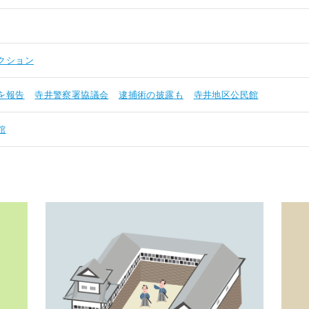
クション
を報告
寺井警察署協議会
逮捕術の披露も
寺井地区公民館
館