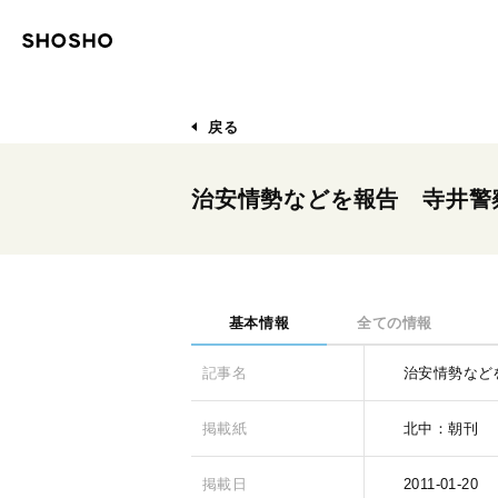
戻る
治安情勢などを報告 寺井警
基本情報
全ての情報
記事名
治安情勢など
掲載紙
北中：朝刊
掲載日
2011-01-20