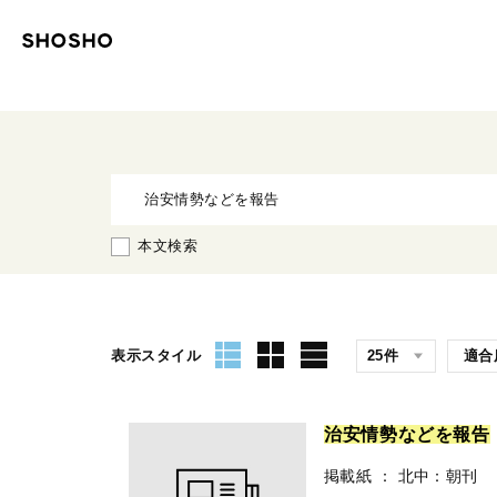
本文検索
表示スタイル
治
安
情
勢
な
ど
を
報
告
掲載紙
：
北中：朝刊