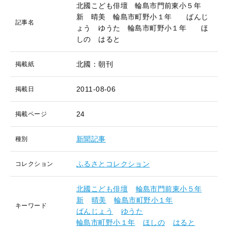
北國こども俳壇 輪島市門前東小５年
新 晴美 輪島市町野小１年 ばんじ
記事名
ょう ゆうた 輪島市町野小１年 ほ
しの はると
北國：朝刊
掲載紙
2011-08-06
掲載日
24
掲載ページ
新聞記事
種別
ふるさとコレクション
コレクション
北國こども俳壇
輪島市門前東小５年
新
晴美
輪島市町野小１年
キーワード
ばんじょう
ゆうた
輪島市町野小１年
ほしの
はると