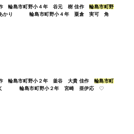
作 輪島市町野小４年 谷元 樹 佳作
輪
島
市
町
野
あかり 輪島市町野小４年 粟倉 実可 角
作 輪島市町野小２年 釜谷 大貴 佳作
輪
島
市
町
く 輪島市町野小２年 宮崎 亜伊応