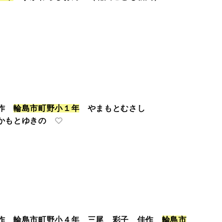
佳作
輪
島
市
町
野
小
１
年
やまもとむさし
とゆきの
作 輪島市町野小４年 三尾 彩子 佳作
輪
島
市