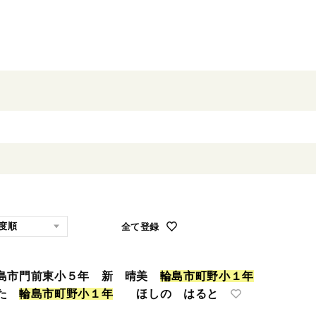
全て登録
輪島市門前東小５年 新 晴美
輪
島
市
町
野
小
１
年
うた
輪
島
市
町
野
小
１
年
ほしの はると