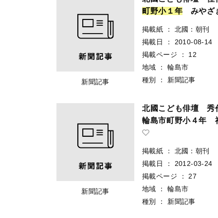
町
野
小
１
年
みやざ
掲載紙
：
北國：朝刊
掲載日
：
2010-08-14
掲載ページ
：
12
地域
：
輪島市
種別
：
新聞記事
新聞記事
北國こども俳壇 
輪島市町野小４年 
掲載紙
：
北國：朝刊
掲載日
：
2012-03-24
掲載ページ
：
27
地域
：
輪島市
新聞記事
種別
：
新聞記事