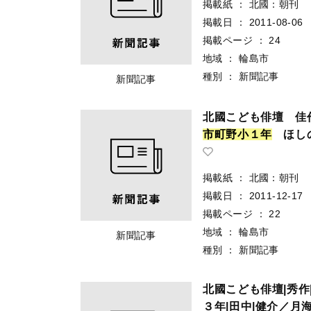
掲載紙
：
北國：朝刊
掲載日
：
2011-08-06
掲載ページ
：
24
地域
：
輪島市
種別
：
新聞記事
新聞記事
北國こども俳壇 
市
町
野
小
１
年
ほしの
掲載紙
：
北國：朝刊
掲載日
：
2011-12-17
掲載ページ
：
22
地域
：
輪島市
新聞記事
種別
：
新聞記事
北國こども俳壇|秀作
３年|田中|健介／月海