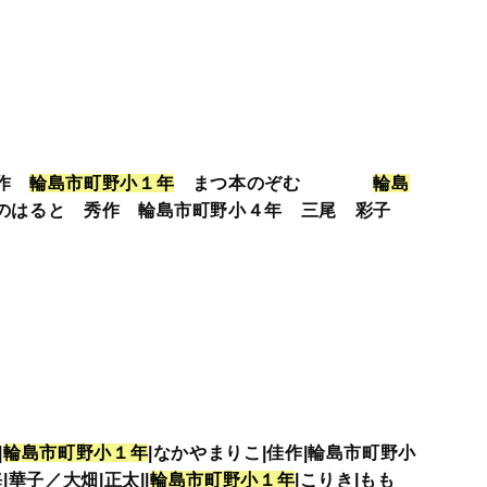
佳作
輪
島
市
町
野
小
１
年
まつ本のぞむ
輪
島
はると 秀作 輪島市町野小４年 三尾 彩子
|
輪
島
市
町
野
小
１
年
|なかやまりこ|佳作|輪島市町野小
|華子／大畑|正太||
輪
島
市
町
野
小
１
年
|こりき|もも