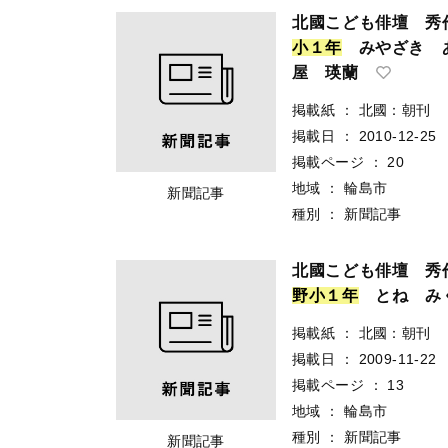
北國こども俳壇 秀
小
１
年
みやざき 
屋 瑛蘭
掲載紙
：
北國：朝刊
掲載日
：
2010-12-25
掲載ページ
：
20
地域
：
輪島市
新聞記事
種別
：
新聞記事
北國こども俳壇 秀
野
小
１
年
とね み
掲載紙
：
北國：朝刊
掲載日
：
2009-11-22
掲載ページ
：
13
地域
：
輪島市
種別
：
新聞記事
新聞記事