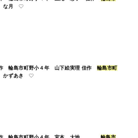
 な月
作 輪島市町野小４年 山下絵実理 佳作
輪
島
市
町
 かずあき
佳作 輪島市町野小４年 宮本 大地
輪
島
市