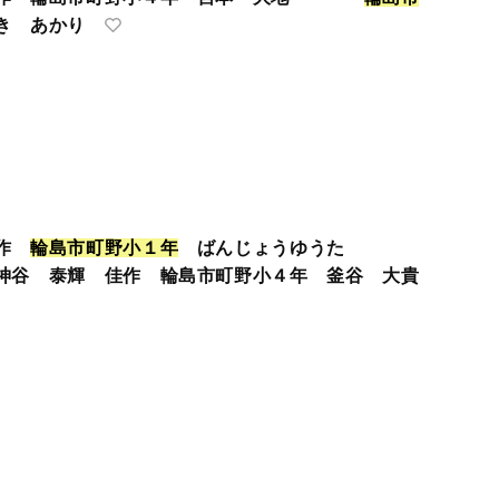
き あかり
秀作
輪
島
市
町
野
小
１
年
ばんじょうゆうた
神谷 泰輝 佳作 輪島市町野小４年 釜谷 大貴