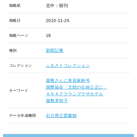
北中：朝刊
掲載紙
2010-11-26
掲載日
18
掲載ページ
新聞記事
種別
ふるさとコレクション
コレクション
屋敷さんに美容家称号
国際協会「北陸の伝統公正に」
キーワード
ＡＮＡクラウンプラザホテル
屋敷美智子
石川県立図書館
データ作成機関