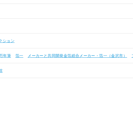
クション
万年筆
箔一
メーカーと共同開発金箔総合メーカー・箔一（金沢市）
館