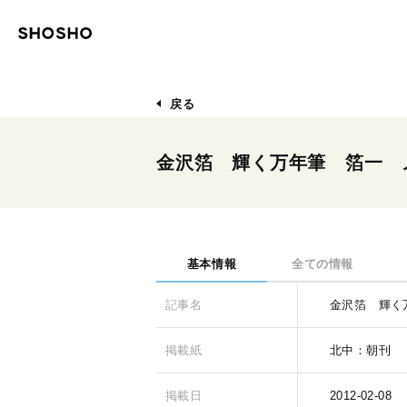
戻る
金沢箔 輝く万年筆 箔一 
基本情報
全ての情報
記事名
金沢箔 輝く
掲載紙
北中：朝刊
掲載日
2012-02-08