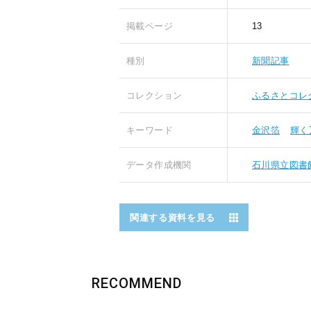
掲載ページ
13
種別
新聞記事
コレクション
ふるさとコレ
キーワード
金沢箔
輝く
データ作成機関
石川県立図書
関連する資料を見る
RECOMMEND