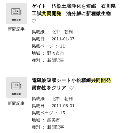
ゲイト 汚染土壌浄化を短縮 石川県
工試
共
同
開
発
油分解に新種微生物
新聞記事
掲載紙
：
北中：朝刊
掲載日
：
2011-01-07
掲載ページ
：
11
地域
：
野々市市
種別
：
新聞記事
電磁波吸収シート小松精練
共
同
開
発
耐熱性をクリア
掲載紙
：
北中：朝刊
新聞記事
掲載日
：
2011-06-01
掲載ページ
：
15
地域
：
能美市
種別
：
新聞記事