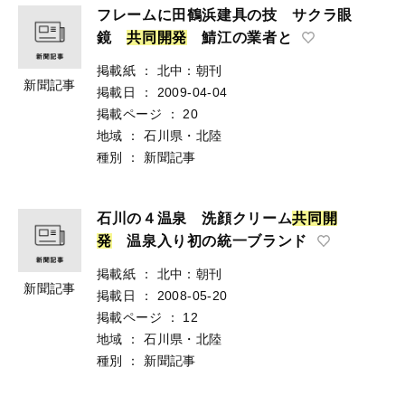
フレームに田鶴浜建具の技 サクラ眼
鏡
共
同
開
発
鯖江の業者と
掲載紙
：
北中：朝刊
新聞記事
掲載日
：
2009-04-04
掲載ページ
：
20
地域
：
石川県・北陸
種別
：
新聞記事
石川の４温泉 洗顔クリーム
共
同
開
発
温泉入り初の統一ブランド
掲載紙
：
北中：朝刊
新聞記事
掲載日
：
2008-05-20
掲載ページ
：
12
地域
：
石川県・北陸
種別
：
新聞記事