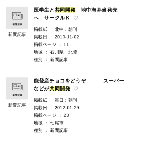
医学生と
共
同
開
発
地中海弁当発売
へ サークルＫ
掲載紙
：
北中：朝刊
新聞記事
掲載日
：
2010-11-02
掲載ページ
：
11
地域
：
石川県・北陸
種別
：
新聞記事
能登産チョコをどうぞ スーパー
などが
共
同
開
発
掲載紙
：
毎日：朝刊
新聞記事
掲載日
：
2012-01-29
掲載ページ
：
23
地域
：
七尾市
種別
：
新聞記事