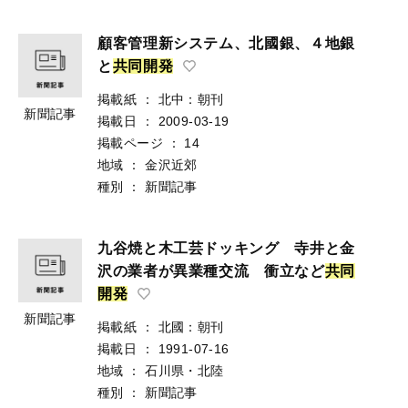
顧客管理新システム、北國銀、４地銀
と
共
同
開
発
掲載紙
：
北中：朝刊
新聞記事
掲載日
：
2009-03-19
掲載ページ
：
14
地域
：
金沢近郊
種別
：
新聞記事
九谷焼と木工芸ドッキング 寺井と金
沢の業者が異業種交流 衝立など
共
同
開
発
新聞記事
掲載紙
：
北國：朝刊
掲載日
：
1991-07-16
地域
：
石川県・北陸
種別
：
新聞記事