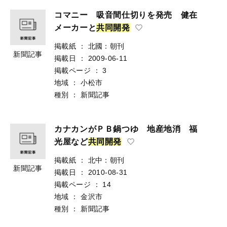
コマニー 吸音間仕切りを発売 健在
メーカーと
共
同
開
発
掲載紙
：
北國：朝刊
新聞記事
掲載日
：
2009-06-11
掲載ページ
：
3
地域
：
小松市
種別
：
新聞記事
カナカンがＰＢ鍋つゆ 地産地消 福
光屋など
共
同
開
発
掲載紙
：
北中：朝刊
新聞記事
掲載日
：
2010-08-31
掲載ページ
：
14
地域
：
金沢市
種別
：
新聞記事