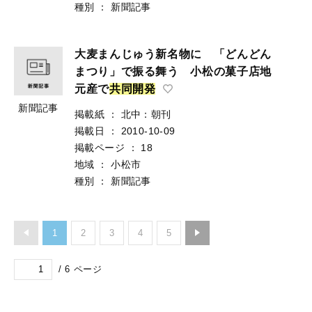
種別
：
新聞記事
大麦まんじゅう新名物に 「どんどん
まつり」で振る舞う 小松の菓子店地
元産で
共
同
開
発
新聞記事
掲載紙
：
北中：朝刊
掲載日
：
2010-10-09
掲載ページ
：
18
地域
：
小松市
種別
：
新聞記事
1
2
3
4
5
/
6
ページ