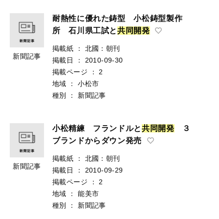
耐熱性に優れた鋳型 小松鋳型製作
所 石川県工試と
共
同
開
発
掲載紙
：
北國：朝刊
新聞記事
掲載日
：
2010-09-30
掲載ページ
：
2
地域
：
小松市
種別
：
新聞記事
小松精練 フランドルと
共
同
開
発
３
ブランドからダウン発売
掲載紙
：
北國：朝刊
新聞記事
掲載日
：
2010-09-29
掲載ページ
：
2
地域
：
能美市
種別
：
新聞記事