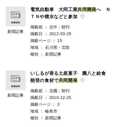
電気自動車 大同工業
共
同
開
発
へ Ｎ
ＴＮや積水などと参加
掲載紙
：
北中：朝刊
新聞記事
掲載日
：
2012-03-29
掲載ページ
：
15
地域
：
石川県・北陸
種別
：
新聞記事
いしるが香る土産菓子 圓八と給食
能登の食材で
共
同
開
発
掲載紙
：
北國：朝刊
新聞記事
掲載日
：
2010-12-25
掲載ページ
：
3
地域
：
輪島市
種別
：
新聞記事