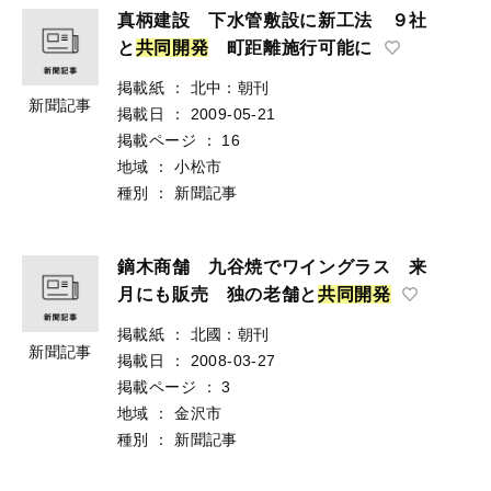
真柄建設 下水管敷設に新工法 ９社
と
共
同
開
発
町距離施行可能に
掲載紙
：
北中：朝刊
新聞記事
掲載日
：
2009-05-21
掲載ページ
：
16
地域
：
小松市
種別
：
新聞記事
鏑木商舗 九谷焼でワイングラス 来
月にも販売 独の老舗と
共
同
開
発
掲載紙
：
北國：朝刊
新聞記事
掲載日
：
2008-03-27
掲載ページ
：
3
地域
：
金沢市
種別
：
新聞記事