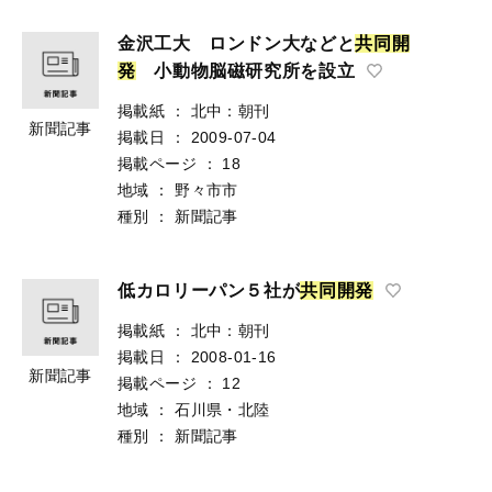
金沢工大 ロンドン大などと
共
同
開
発
小動物脳磁研究所を設立
掲載紙
：
北中：朝刊
新聞記事
掲載日
：
2009-07-04
掲載ページ
：
18
地域
：
野々市市
種別
：
新聞記事
低カロリーパン５社が
共
同
開
発
掲載紙
：
北中：朝刊
掲載日
：
2008-01-16
新聞記事
掲載ページ
：
12
地域
：
石川県・北陸
種別
：
新聞記事