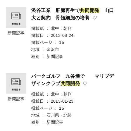
渋谷工業 肝臓再生で
共
同
開
発
山口
大と契約 骨髄細胞の培養
掲載紙
：
北中：朝刊
新聞記事
掲載日
：
2013-08-24
掲載ページ
：
15
地域
：
金沢市
種別
：
新聞記事
パークゴルフ 九谷焼で マリブデ
ザインクラブ
共
同
開
発
掲載紙
：
北中：朝刊
新聞記事
掲載日
：
2013-01-23
掲載ページ
：
15
地域
：
石川県・北陸
種別
：
新聞記事