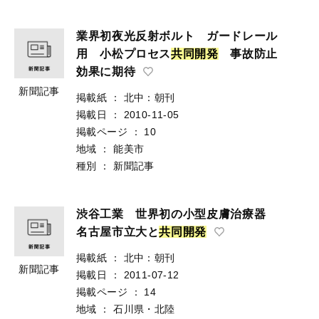
業界初夜光反射ボルト ガードレール
用 小松プロセス
共
同
開
発
事故防止
効果に期待
新聞記事
掲載紙
：
北中：朝刊
掲載日
：
2010-11-05
掲載ページ
：
10
地域
：
能美市
種別
：
新聞記事
渋谷工業 世界初の小型皮膚治療器
名古屋市立大と
共
同
開
発
掲載紙
：
北中：朝刊
新聞記事
掲載日
：
2011-07-12
掲載ページ
：
14
地域
：
石川県・北陸