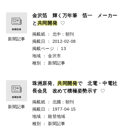
金沢箔 輝く万年筆 箔一 メーカー
と
共
同
開
発
掲載紙
：
北中：朝刊
新聞記事
掲載日
：
2012-02-08
掲載ページ
：
13
地域
：
金沢市
種別
：
新聞記事
珠洲原発、
共
同
開
発
で 北電・中電社
長会見 改めて積極姿勢示す
掲載紙
：
北國：朝刊
新聞記事
掲載日
：
1977-04-15
地域
：
能登地域
種別
：
新聞記事