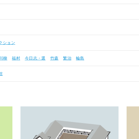
クション
川柳
福村
今日志・選
竹森
繁治
輪島
館