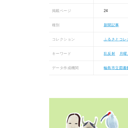
掲載ページ
24
種別
新聞記事
コレクション
ふるさとコレ
キーワード
乱反射
月曜
データ作成機関
輪島市立図書