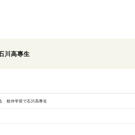
石川高專生
る 校外学習で石川高專生