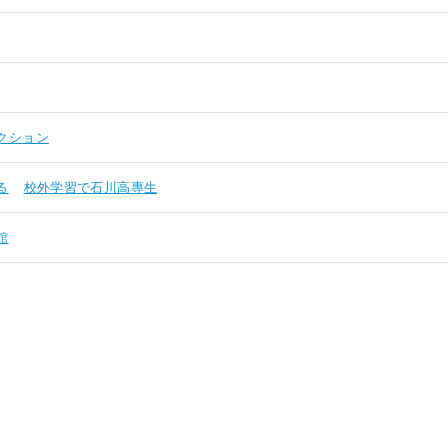
クション
る
校外学習で石川高專生
館