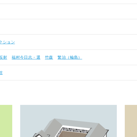
クション
反射
福村今日志・選
竹森
繁治（輪島）
館