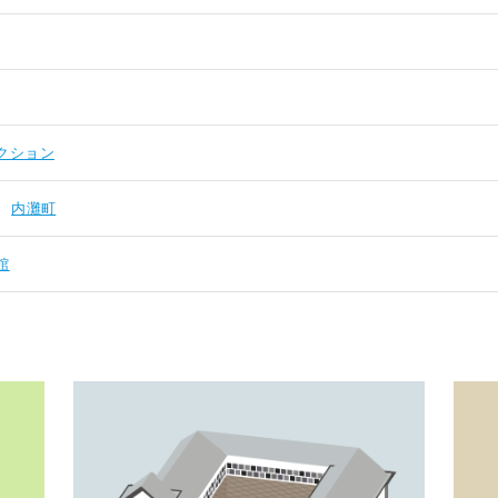
クション
内灘町
館