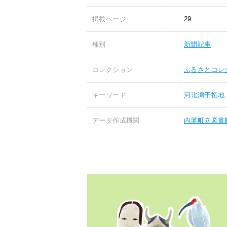
掲載ページ
29
種別
新聞記事
コレクション
ふるさとコレ
キーワード
河北潟干拓地
データ作成機関
内灘町立図書