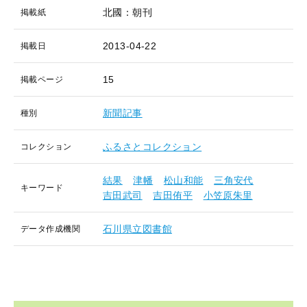
北國：朝刊
掲載紙
2013-04-22
掲載日
15
掲載ページ
新聞記事
種別
ふるさとコレクション
コレクション
結果
津幡
松山和能
三角安代
キーワード
吉田武司
吉田侑平
小笠原朱里
石川県立図書館
データ作成機関