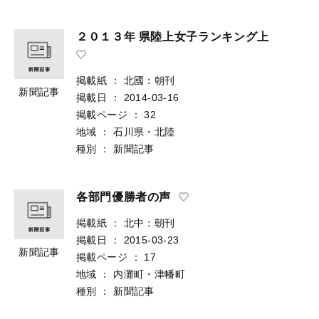
２０１３年 県陸上女子ランキング上
掲載紙
：
北國：朝刊
新聞記事
掲載日
：
2014-03-16
掲載ページ
：
32
地域
：
石川県・北陸
種別
：
新聞記事
各部門優勝者の声
掲載紙
：
北中：朝刊
掲載日
：
2015-03-23
新聞記事
掲載ページ
：
17
地域
：
内灘町・津幡町
種別
：
新聞記事