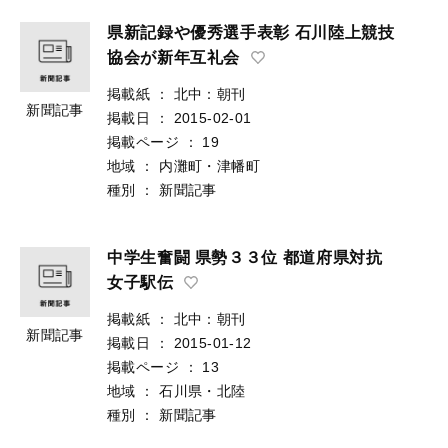
県新記録や優秀選手表彰 石川陸上競技
協会が新年互礼会
掲載紙
：
北中：朝刊
新聞記事
掲載日
：
2015-02-01
掲載ページ
：
19
地域
：
内灘町・津幡町
種別
：
新聞記事
中学生奮闘 県勢３３位 都道府県対抗
女子駅伝
掲載紙
：
北中：朝刊
新聞記事
掲載日
：
2015-01-12
掲載ページ
：
13
地域
：
石川県・北陸
種別
：
新聞記事