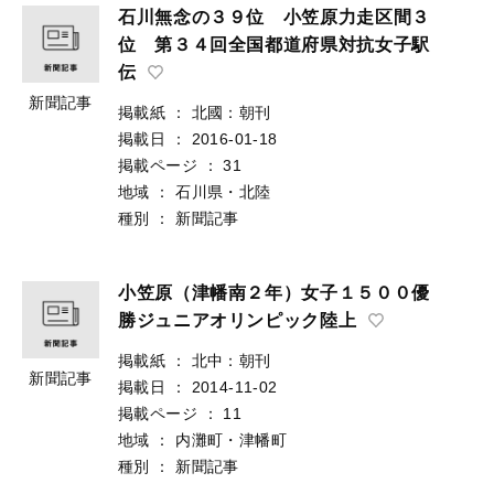
石川無念の３９位 小笠原力走区間３
位 第３４回全国都道府県対抗女子駅
伝
新聞記事
掲載紙
：
北國：朝刊
掲載日
：
2016-01-18
掲載ページ
：
31
地域
：
石川県・北陸
種別
：
新聞記事
小笠原（津幡南２年）女子１５００優
勝ジュニアオリンピック陸上
掲載紙
：
北中：朝刊
新聞記事
掲載日
：
2014-11-02
掲載ページ
：
11
地域
：
内灘町・津幡町
種別
：
新聞記事