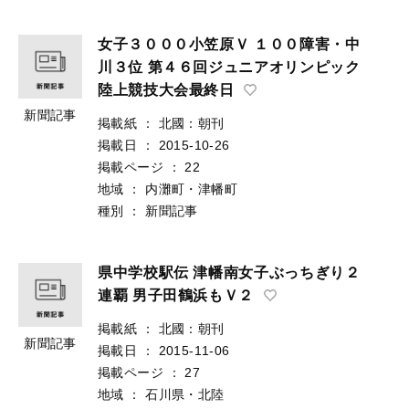
女子３０００小笠原Ｖ １００障害・中
川３位 第４６回ジュニアオリンピック
陸上競技大会最終日
新聞記事
掲載紙
：
北國：朝刊
掲載日
：
2015-10-26
掲載ページ
：
22
地域
：
内灘町・津幡町
種別
：
新聞記事
県中学校駅伝 津幡南女子ぶっちぎり２
連覇 男子田鶴浜もＶ２
掲載紙
：
北國：朝刊
新聞記事
掲載日
：
2015-11-06
掲載ページ
：
27
地域
：
石川県・北陸