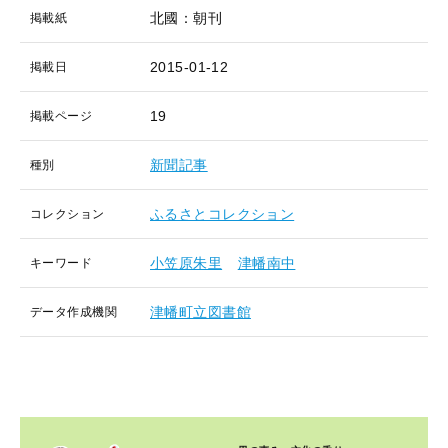
北國：朝刊
掲載紙
2015-01-12
掲載日
19
掲載ページ
新聞記事
種別
ふるさとコレクション
コレクション
小笠原朱里
津幡南中
キーワード
津幡町立図書館
データ作成機関