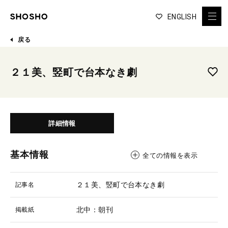
ENGLISH
戻る
２１美、竪町で台本なき劇
詳細情報
基本情報
全ての情報を表示
２１美、竪町で台本なき劇
記事名
北中：朝刊
掲載紙