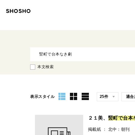
本文検索
表示スタイル
２１美、
竪
町
で
台
本
掲載紙
：
北中：朝刊