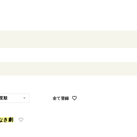
全て登録
な
き
劇